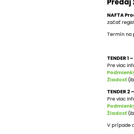
Predaj
Paragraph
NAFTA Pro
začať regi
Termín na 
TENDER 1 –
Pre viac i
Podmienky
Žiadosť
(i
TENDER 2 
Pre viac i
Podmienky
Žiadosť
(i
V prípade 