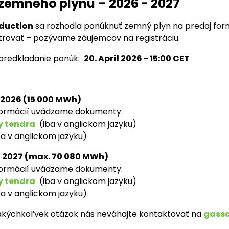
 zemného plynu – 2026 - 2027
duction
sa rozhodla ponúknuť zemný plyn na predaj for
strovať – pozývame záujemcov na registráciu.
predkladanie ponúk:
20. Apríl 2026 - 15:00 CET
 2026 (15 000 MWh)
nformácií uvádzame dokumenty:
 tendra
(iba v anglickom jazyku)
ba v anglickom jazyku)
– 2027 (max. 70 080 MWh)
nformácií uvádzame dokumenty:
 tendra
(iba v anglickom jazyku)
ba v anglickom jazyku)
akýchkoľvek otázok nás neváhajte kontaktovať na
gassa