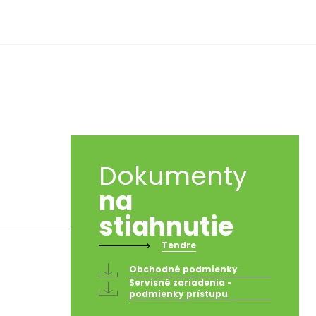
Dokumenty
na
stiahnutie
Tendre
Obchodné podmienky
Servisné zariadenia -
podmienky prístupu