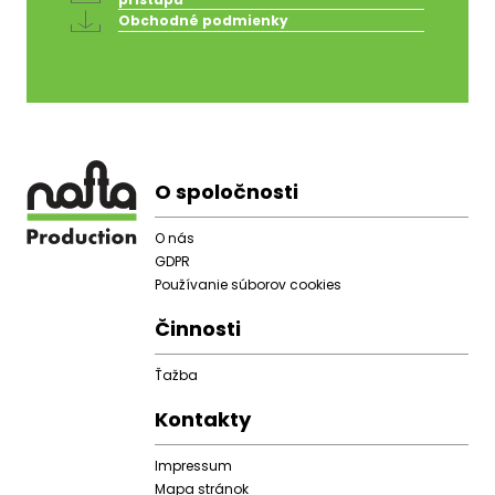
Obchodné podmienky
Footer
O spoločnosti
O nás
GDPR
Používanie súborov cookies
Činnosti
Ťažba
Kontakty
Impressum
Mapa stránok